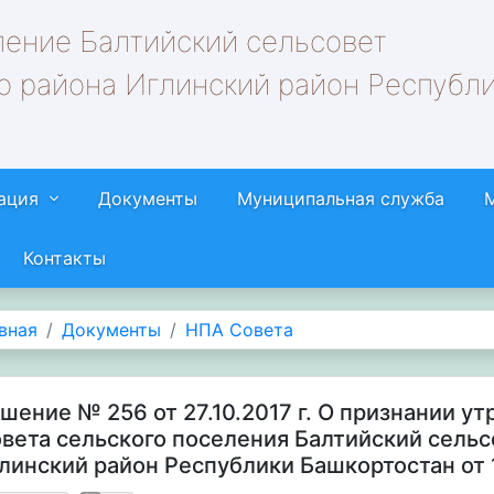
ление Балтийский сельсовет
о района Иглинский район Республ
ация
Документы
Муниципальная служба
Контакты
вная
Документы
НПА Совета
шение № 256 от 27.10.2017 г. О признании у
вета сельского поселения Балтийский сель
линский район Республики Башкортостан от 1