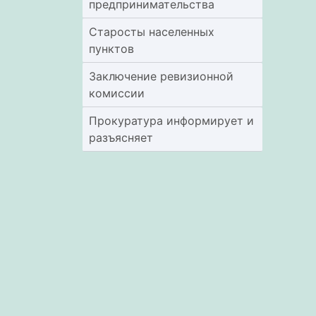
предпринимательства
Старосты населенных
пунктов
Заключение ревизионной
комиссии
Прокуратура информирует и
разъясняет