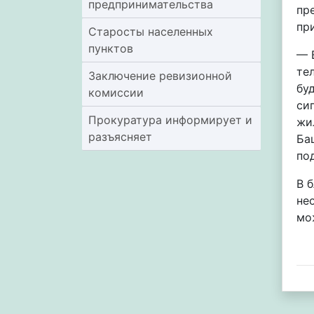
предпринимательства
пр
пр
Старосты населенных
пунктов
— 
те
Заключение ревизионной
бу
комиссии
си
Прокуратура информирует и
жи
разъясняет
Ба
по
В 
не
мо