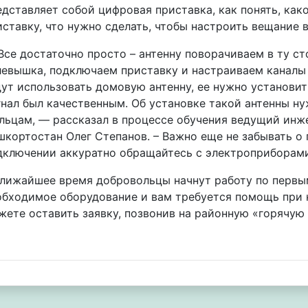
едставляет собой цифровая приставка, как понять, ка
иставку, что нужно сделать, чтобы настроить вещание 
Все достаточно просто – антенну поворачиваем в ту ст
левышка, подключаем приставку и настраиваем каналы 
дут использовать домовую антенну, ее нужно установит
гнал был качественным. Об установке такой антенны н
льцам, — рассказал в процессе обучения ведущий инж
шкортостан Олег Степанов. – Важно еще не забывать о 
дключении аккуратно обращайтесь с электроприборами
ближайшее время добровольцы начнут работу по первым
обходимое оборудование и вам требуется помощь при 
жете оставить заявку, позвонив на районную «горячую