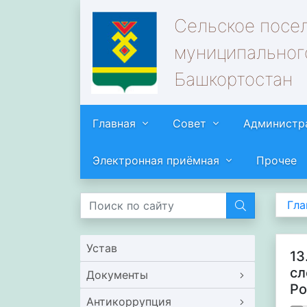
Сельское посе
муниципальног
Башкортостан
Главная
Совет
Администр
Электронная приёмная
Прочее
Гла
Устав
13
сл
Документы
Ро
Антикоррупция