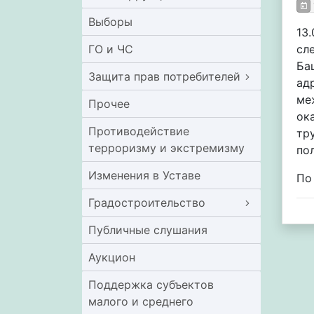
Выборы
13
ГО и ЧС
сл
Ба
Защита прав потребителей
ад
ме
Прочее
ок
Противодействие
тр
терроризму и экстремизму
по
Изменения в Уставе
По
Градостроительство
Публичные слушания
Аукцион
Поддержка субъектов
малого и среднего