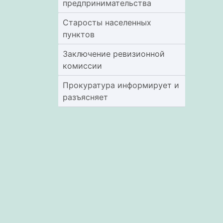
предпринимательства
Старосты населенных
пунктов
Заключение ревизионной
комиссии
Прокуратура информирует и
разъясняет