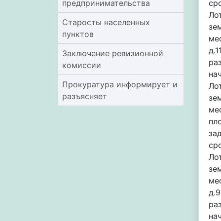
предпринимательства
ср
Ло
Старосты населенных
зе
пунктов
ме
д.
Заключение ревизионной
ра
комиссии
на
Прокуратура информирует и
Ло
разъясняет
зе
ме
пл
за
сро
Ло
зе
ме
д.
ра
на