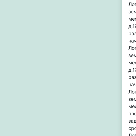
Ло
зе
ме
д.
ра
на
Ло
зе
ме
д.
ра
на
Ло
зе
ме
пл
за
сро
Ло