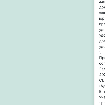
за
до
за
юр
пр
уд
уд
до
уд
3.
Пр
со
За
40
СБ
(А
В 
уч
тр