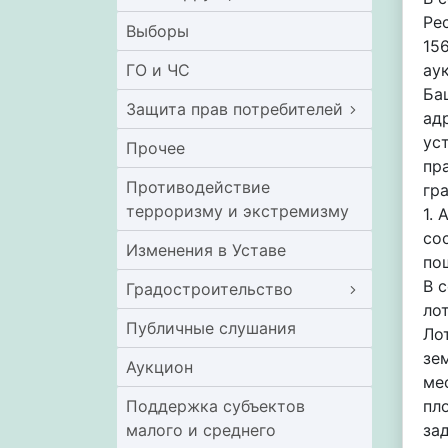
Ре
Выборы
15
ГО и ЧС
ау
Ба
Защита прав потребителей
адр
ус
Прочее
пр
Противодействие
гр
терроризму и экстремизму
1.
со
Изменения в Уставе
по
В 
Градостроительство
ло
Публичные слушания
Ло
зе
Аукцион
мес
Поддержка субъектов
пл
малого и среднего
за