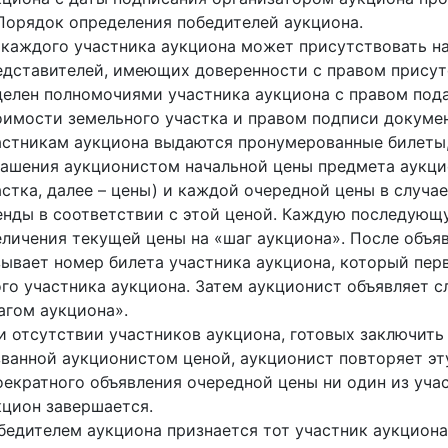
 Порядок определения победителей аукциона.
 каждого участника аукциона может присутствовать на
едставителей, имеющих доверенности с правом присутс
делен полномочиями участника аукциона с правом под
оимости земельного участка и правом подписи докумен
астникам аукциона выдаются пронумерованные билеты
лашения аукционистом начальной цены предмета аукци
астка, далее – цены) и каждой очередной цены в случа
енды в соответствии с этой ценой. Каждую последующ
еличения текущей цены на «шаг аукциона». После объя
зывает номер билета участника аукциона, который перв
ого участника аукциона. Затем аукционист объявляет 
агом аукциона».
и отсутствии участников аукциона, готовых заключить
званной аукционистом ценой, аукционист повторяет эту
оекратного объявления очередной цены ни один из учас
кцион завершается.
бедителем аукциона признается тот участник аукциона