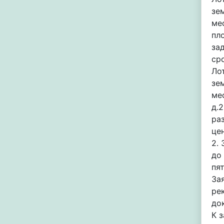
зе
ме
пл
за
сро
Ло
зе
ме
д.
ра
це
2. 
до
пя
За
ре
до
К 