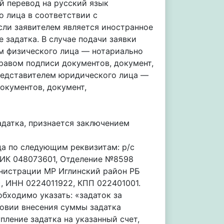
й перевод на русский язык
 лица в соответствии с
сли заявителем является иностранное
задатка. В случае подачи заявки
ем физического лица — нотариально
правом подписи документов, документ,
представителем юридического лица —
окументов, документ,
датка, признается заключением
ода по следующим реквизитам: р/с
БИК 048073601, Отделение №8598
нистрации МР Иглинский район РБ
, ИНН 0224011922, КПП 022401001.
бходимо указать: «задаток за
словии внесения суммы задатка
ление задатка на указанный счет,