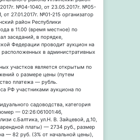
2017г. №04-1040, от 23.05.2017г. №05-
 от 27.01.2017г. №01-215 организатор
нский район Республики
да в 11.00 (время местное) по
зал заседаний, в порядке,
кой Федерации проводит аукцион на
, расположенных в административных
ьных участков является открытым по
жений о размере цены (путем
ство платежа — рубль.
екса РФ участниками аукциона по
идуального садоводства, категория
омер — 02:26:061001:46,
зи с.Балтика, ул.Н. В. Зайцевой, д.10,
арендной платы) — 2734 руб., размер
на — 82 руб. (3% от начальной цены),