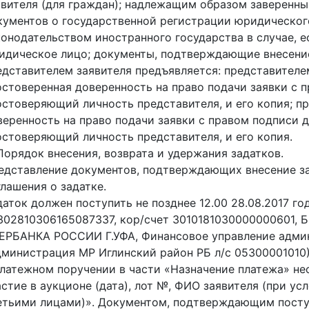
явителя (для граждан); надлежащим образом заверенны
кументов о государственной регистрации юридического
конодательством иностранного государства в случае, е
идическое лицо; документы, подтверждающие внесение 
едставителем заявителя предъявляется: представител
остоверенная доверенность на право подачи заявки с 
остоверяющий личность представителя, и его копия; 
веренность на право подачи заявки с правом подписи д
остоверяющий личность представителя, и его копия.
 Порядок внесения, возврата и удержания задатков.
едставление документов, подтверждающих внесение за
глашения о задатке.
даток должен поступить не позднее 12.00 28.08.2017 г
302810306165087337, кор/счет 3010181030000000601, 
ЕРБАНКА РОССИИ Г.УФА, Финансовое управление адми
дминистрация МР Иглинский район РБ л/с 05300001010)
платежном поручении в части «Назначение платежа» нео
астие в аукционе (дата), лот №, ФИО заявителя (при у
етьими лицами)». Документом, подтверждающим поступ