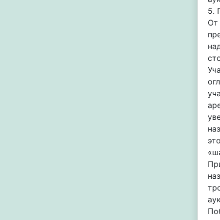
5.
От
пр
на
ст
Уч
ог
уч
ар
ув
на
эт
«ш
Пр
на
тр
ау
По