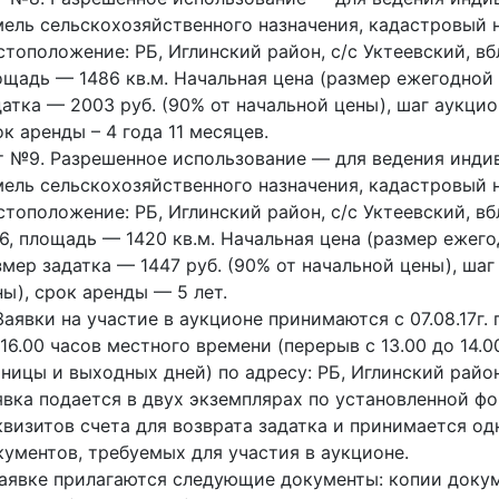
мель сельскохозяйственного назначения, кадастровый н
стоположение: РБ, Иглинский район, с/с Уктеевский, вб
ощадь — 1486 кв.м. Начальная цена (размер ежегодной 
датка — 2003 руб. (90% от начальной цены), шаг аукцио
к аренды – 4 года 11 месяцев.
т №9. Разрешенное использование — для ведения индив
мель сельскохозяйственного назначения, кадастровый н
стоположение: РБ, Иглинский район, с/с Уктеевский, вб
26, площадь — 1420 кв.м. Начальная цена (размер ежего
змер задатка — 1447 руб. (90% от начальной цены), шаг
ны), срок аренды — 5 лет.
Заявки на участие в аукционе принимаются с 07.08.17г. 
 16.00 часов местного времени (перерыв с 13.00 до 14.0
тницы и выходных дней) по адресу: РБ, Иглинский район,
явка подается в двух экземплярах по установленной фо
квизитов счета для возврата задатка и принимается о
кументов, требуемых для участия в аукционе.
заявке прилагаются следующие документы: копии доку