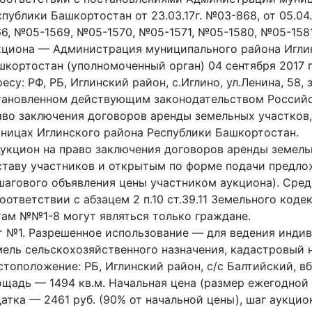
спублики Башкортостан от 23.03.17г. №03-868, от 05.04.
66, №05-1569, №05-1570, №05-1571, №05-1580, №05-1581,
кциона — Администрация муниципального района Игли
шкортостан (уполномоченный орган) 04 сентября 2017 го
есу: РФ, РБ, Иглинский район, с.Иглино, ул.Ленина, 58, 
тановленном действующим законодательством Российс
аво заключения договоров аренды земельных участков
аницах Иглинского района Республики Башкортостан.
 Аукцион на право заключения договоров аренды земел
ставу участников и открытым по форме подачи предло
шагового объявления цены участником аукциона). Сред
соответствии с абзацем 2 п.10 ст.39.11 Земельного код
там №№1-8 могут являться только граждане.
т №1. Разрешенное использование — для ведения индив
мель сельскохозяйственного назначения, кадастровый н
тоположение: РБ, Иглинский район, с/с Балтийский, вбли
ощадь — 1494 кв.м. Начальная цена (размер ежегодной 
датка — 2461 руб. (90% от начальной цены), шаг аукцио