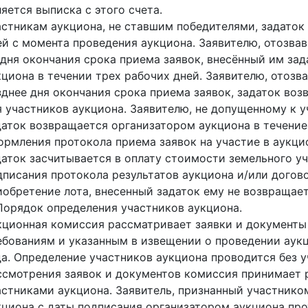
ляется выписка с этого счета.
астникам аукциона, не ставшим победителями, задаток
ей с момента проведения аукциона. Заявителю, отозвав
 дня окончания срока приема заявок, внесённый им за
кциона в течении трех рабочих дней. Заявителю, отозв
зднее дня окончания срока приема заявок, задаток воз
я участников аукциона. Заявителю, не допущенному к у
даток возвращается организатором аукциона в течение
ормления протокола приема заявок на участие в аукци
даток засчитывается в оплату стоимости земельного уча
дписания протокола результатов аукциона и/или догово
иобретение лота, внесенный задаток ему не возвращает
 Порядок определения участников аукциона.
кционная комиссия рассматривает заявки и документы 
ебованиям и указанным в извещении о проведении аукц
да. Определение участников аукциона проводится без у
ссмотрения заявок и документов комиссия принимает 
астниками аукциона. Заявитель, признанный участнико
кциона с даты подписания организатором аукциона про