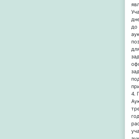
яв
Уч
дн
до
ау
по
дл
за
оф
за
по
пр
4.
Ау
тр
го
ра
уч
ау