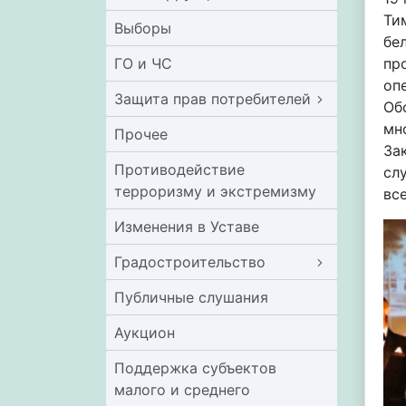
Ти
Выборы
бе
ГО и ЧС
пр
оп
Защита прав потребителей
Об
мн
Прочее
За
Противодействие
сл
терроризму и экстремизму
вс
Изменения в Уставе
Градостроительство
Публичные слушания
Аукцион
Поддержка субъектов
малого и среднего