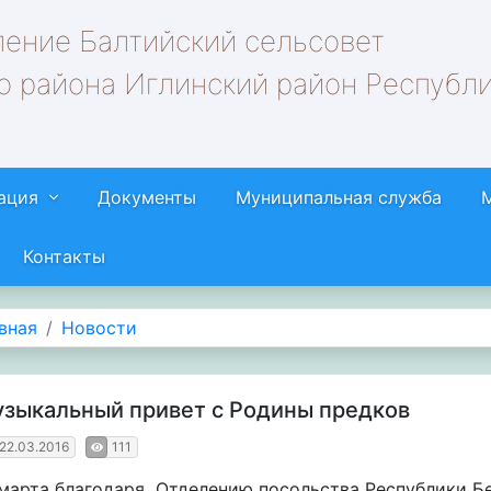
ление Балтийский сельсовет
о района Иглинский район Республ
ация
Документы
Муниципальная служба
Контакты
вная
Новости
зыкальный привет с Родины предков
22.03.2016
111
 марта благодаря Отделению посольства Республики Бе