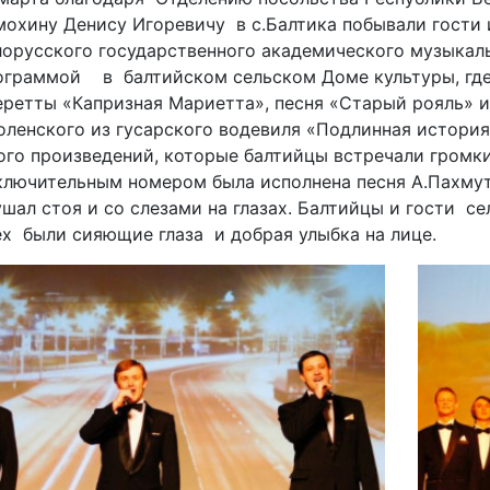
мохину Денису Игоревичу в с.Балтика побывали гости 
лорусского государственного академического музыкал
ограммой в балтийском сельском Доме культуры, где
еретты «Капризная Мариетта», песня «Старый рояль» 
оленского из гусарского водевиля «Подлинная история
ого произведений, которые балтийцы встречали гром
ключительным номером была исполнена песня А.Пахму
ушал стоя и со слезами на глазах. Балтийцы и гости се
ех были сияющие глаза и добрая улыбка на лице.