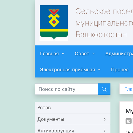
Сельское посе
муниципальног
Башкортостан
Главная
Совет
Администр
Электронная приёмная
Прочее
Гла
Устав
Му
Документы
Антикоррупция
19