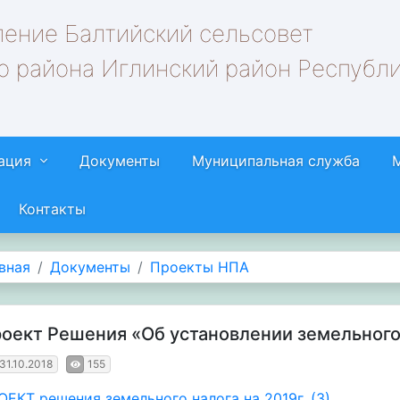
ление Балтийский сельсовет
о района Иглинский район Республ
ация
Документы
Муниципальная служба
Контакты
вная
Документы
Проекты НПА
оект Решения «Об установлении земельного
31.10.2018
155
ОЕКТ решения земельного налога на 2019г. (3)