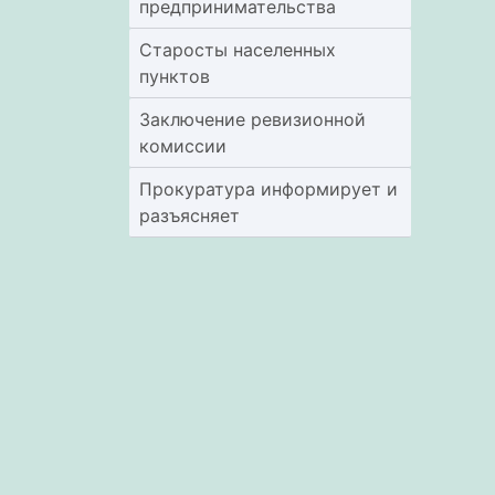
предпринимательства
Старосты населенных
пунктов
Заключение ревизионной
комиссии
Прокуратура информирует и
разъясняет