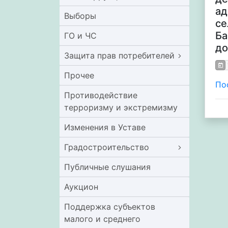
ад
Выборы
се
Ба
ГО и ЧС
до
Защита прав потребителей
Прочее
Пос
Противодействие
терроризму и экстремизму
Изменения в Уставе
Градостроительство
Публичные слушания
Аукцион
Поддержка субъектов
малого и среднего