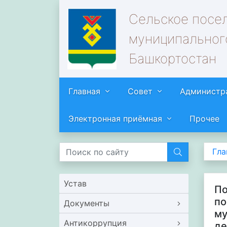
Сельское посе
муниципальног
Башкортостан
Главная
Совет
Администр
Электронная приёмная
Прочее
Гла
Устав
По
по
Документы
му
Антикоррупция
де