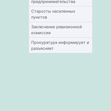
предпринимательства
Старосты населенных
пунктов
Заключение ревизионной
комиссии
Прокуратура информирует и
разъясняет