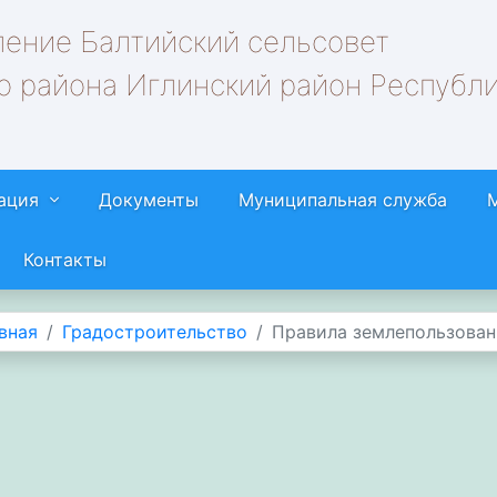
ление Балтийский сельсовет
о района Иглинский район Республ
ация
Документы
Муниципальная служба
Контакты
вная
Градостроительство
Правила землепользован