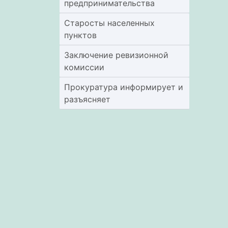
предпринимательства
Старосты населенных
пунктов
Заключение ревизионной
комиссии
Прокуратура информирует и
разъясняет